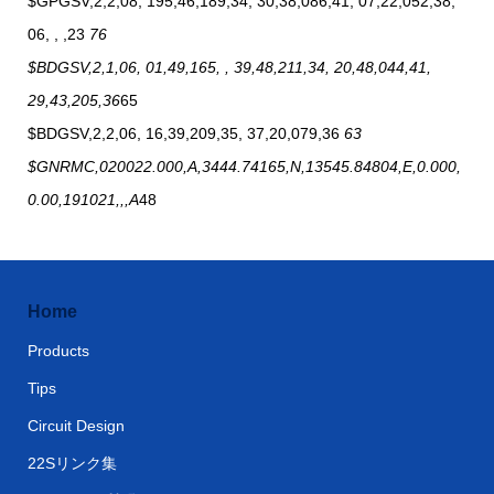
$GPGSV,2,2,08, 195,46,189,34, 30,38,086,41, 07,22,052,38,
06, , ,23
76
$BDGSV,2,1,06, 01,49,165, , 39,48,211,34, 20,48,044,41,
29,43,205,36
65
$BDGSV,2,2,06, 16,39,209,35, 37,20,079,36
63
$GNRMC,020022.000,A,3444.74165,N,13545.84804,E,0.000,
0.00,191021,,,A
48
Home
Products
Tips
Circuit Design
22Sリンク集