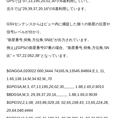
GPSでは”07,13,195,20,02,30″の6基利用していて、
北斗では”29,39,37,20,16″の5基利用しています。
GSVセンテンスからはビュー内に捕捉した個々の衛星の位置や
信号レベルが分かり、
“衛星番号,仰角,方位角,SN比”が出力されています。
例えばGPSの衛星番号07番の場合、”衛星番号,仰角,方位角,SN
比” = “07,22,052,38”となっています。
$GNGGA,020022.000,3444.74165,N,13545.84804,E,1, 11,
1.65,138.14,M,34.82,M,,
70
$GPGSA,M,3, 07,13,195,20,02,30,,,,,,,,,, 1.88,1.65,0.90
13
$BDGSA,M,3, 29,39,37,20,16,,,,,,,,,,, 1.88,1.65,0.90
39
$GPGSV,2,1,08, 193,86,029,18, 02,65,158,43, 13,65,224,28,
20,64,040,44
44