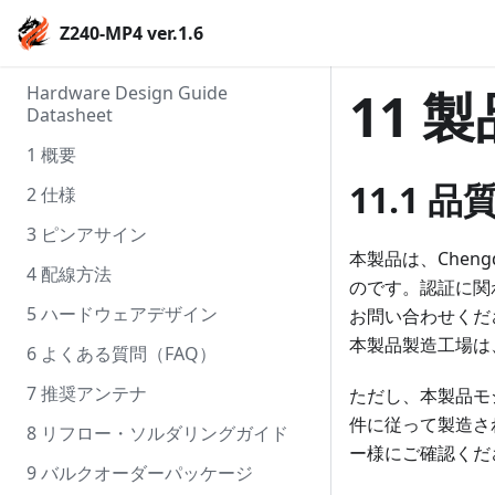
Z240-MP4 ver.1.6
Hardware Design Guide
11 
Datasheet
1 概要
11.1 品
2 仕様
3 ピンアサイン
本製品は、Chengdu 
4 配線方法
のです。認証に関
5 ハードウェアデザイン
お問い合わせくだ
本製品製造工場は
6 よくある質問（FAQ）
7 推奨アンテナ
ただし、本製品モ
件に従って製造さ
8 リフロー・ソルダリングガイド
ー様にご確認くだ
9 バルクオーダーパッケージ