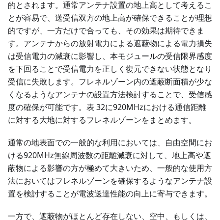
的とされます。通常アンテナ設置の地上高として考えるこ
とが容易で、送受信双方の地上高が確保できることが理想
的ですが、一方だけで合っても、その効果は期待できま
す。アンテナからの放射電力による遮蔽物による電力損失
は受信電力の減衰に影響し、本モジュールの受信限界感度
を下回ることで受信電力を正しく復元できない状態となり
受信に失敗します。フレネルゾーン内の遮蔽断面積が少な
くなるようなアンテナの設置方法検討することで、受信感
度の確保が可能です。表 32に920MHzにおける通信距離
に対する大地に対するフレネルゾーンをまとめます。
通常の地表面での一般的な利用においては、自由空間にお
ける920MHz無線周波数の距離減衰に対して、地上高や遮
蔽物による影響の方が極めて大きいため、一般的な使用方
法においてはフレネルゾーンを確保するようなアンテナ設
置を検討することが電波送達性能の向上に寄与できます。
一方で、遮蔽物がほとんど存在しない、空中、もしくは、