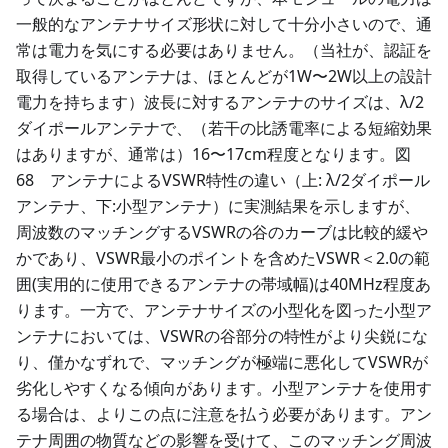
一般的なアンテナサイズ形状に対して十分小さいので、通
常は電力を気にする必要はありません。（当社が、認証を
取得しているアンテナは、ほとんどが1W〜2W以上の設計
電力を持ちます）波長に対するアンテナのサイズは、λ/2
ダイポールアンテナで、（若干の比誘電率による短縮効果
はありますが、通常は）16〜17cm程度となります。図
68 アンテナによるVSWR特性の違い（上: λ/2ダイポール
アンテナ、下:小型アンテナ）に実測結果を示しますが、
周波数のマッチングするVSWRの谷のカーブは比較的緩や
かであり、VSWR最小のポイントを含めたVSWR＜2.0の範
囲(実用的に使用できるアンテナの帯域幅)は40MHz程度あ
ります。一方で、アンテナサイズの小型化を図った小型ア
ンテナにおいては、VSWRの谷部分の特性がより尖鋭にな
り、僅かなずれで、マッチングが極端に悪化してVSWRが
劣化しやすくなる傾向があります。小型アンテナを使用す
る場合は、よりこの点に注意を払う必要があります。アン
テナ周囲の物質などの影響を受けて、このマッチング周波