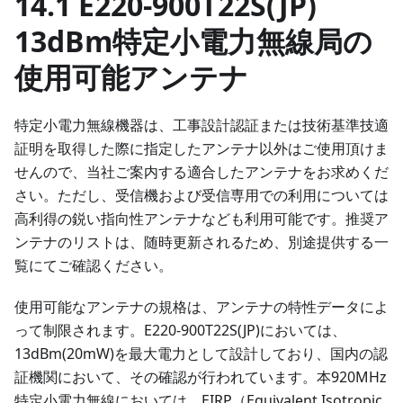
14.1 E220-900T22S(JP)
13dBm特定小電力無線局の
使用可能アンテナ
特定小電力無線機器は、工事設計認証または技術基準技適
証明を取得した際に指定したアンテナ以外はご使用頂けま
せんので、当社ご案内する適合したアンテナをお求めくだ
さい。ただし、受信機および受信専用での利用については
高利得の鋭い指向性アンテナなども利用可能です。推奨ア
ンテナのリストは、随時更新されるため、別途提供する一
覧にてご確認ください。
使用可能なアンテナの規格は、アンテナの特性データによ
って制限されます。E220-900T22S(JP)においては、
13dBm(20mW)を最大電力として設計しており、国内の認
証機関において、その確認が行われています。本920MHz
特定小電力無線においては、EIRP（Equivalent Isotropic