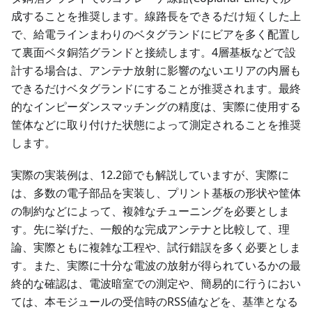
成することを推奨します。線路長をできるだけ短くした上
で、給電ラインまわりのベタグランドにビアを多く配置し
て裏面ベタ銅箔グランドと接続します。4層基板などで設
計する場合は、アンテナ放射に影響のないエリアの内層も
できるだけベタグランドにすることが推奨されます。最終
的なインピーダンスマッチングの精度は、実際に使用する
筐体などに取り付けた状態によって測定されることを推奨
します。
実際の実装例は、12.2節でも解説していますが、実際に
は、多数の電子部品を実装し、プリント基板の形状や筐体
の制約などによって、複雑なチューニングを必要としま
す。先に挙げた、一般的な完成アンテナと比較して、理
論、実際ともに複雑な工程や、試行錯誤を多く必要としま
す。また、実際に十分な電波の放射が得られているかの最
終的な確認は、電波暗室での測定や、簡易的に行うにおい
ては、本モジュールの受信時のRSS値などを、基準となる