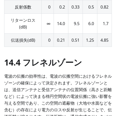
反射係数
0
0.2
0.33
0.5
0.82
リターンロス
∞
14.0
9.5
6.0
1.7
(dB)
伝送損失(dB)
0
0.21
0.51
1.25
4.85
14.4 フレネルゾーン
電波の伝搬の効率性は、電波の伝搬空間におけるフレネル
ゾーンの確保によって決定されます。フレネルゾーンと
は、送信アンテナと受信アンテナの位置関係（高さと距離
など）によって決まる楕円空間状の電波伝搬に強い影響を
与える空間であり、この空間の遮蔽物（大地や水面などを
含む）の存在により電力のロスや反射が生じることで、伝