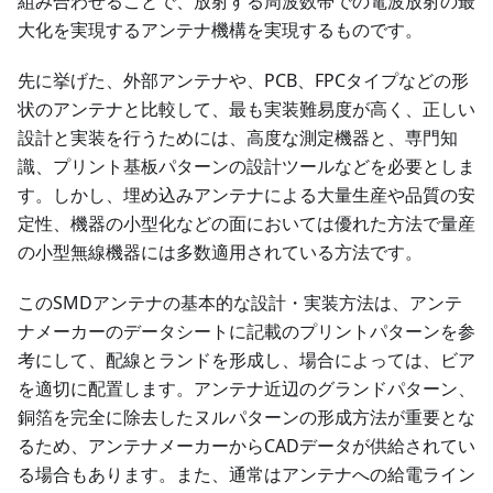
組み合わせることで、放射する周波数帯での電波放射の最
大化を実現するアンテナ機構を実現するものです。
先に挙げた、外部アンテナや、PCB、FPCタイプなどの形
状のアンテナと比較して、最も実装難易度が高く、正しい
設計と実装を行うためには、高度な測定機器と、専門知
識、プリント基板パターンの設計ツールなどを必要としま
す。しかし、埋め込みアンテナによる大量生産や品質の安
定性、機器の小型化などの面においては優れた方法で量産
の小型無線機器には多数適用されている方法です。
このSMDアンテナの基本的な設計・実装方法は、アンテ
ナメーカーのデータシートに記載のプリントパターンを参
考にして、配線とランドを形成し、場合によっては、ビア
を適切に配置します。アンテナ近辺のグランドパターン、
銅箔を完全に除去したヌルパターンの形成方法が重要とな
るため、アンテナメーカーからCADデータが供給されてい
る場合もあります。また、通常はアンテナへの給電ライン