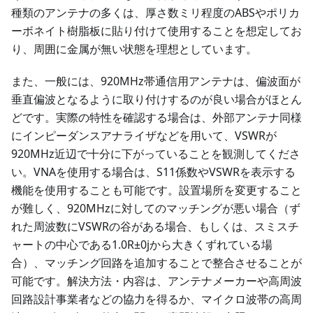
種類のアンテナの多くは、厚さ数ミリ程度のABSやポリカ
ーボネイト樹脂板に貼り付けて使用することを想定してお
り、周囲に金属が無い状態を理想としています。
また、一般には、920MHz帯通信用アンテナは、偏波面が
垂直偏波となるように取り付けするのが良い場合がほとん
どです。実際の特性を確認する場合は、外部アンテナ同様
にインピーダンスアナライザなどを用いて、VSWRが
920MHz近辺で十分に下がっていることを観測してくださ
い。VNAを使用する場合は、S11係数やVSWRを表示する
機能を使用することも可能です。設置場所を変更すること
が難しく、920MHzに対してのマッチングが悪い場合（ず
れた周波数にVSWRの谷がある場合、もしくは、スミスチ
ャートの中心である1.0R±0jから大きくずれている場
合）、マッチング回路を追加することで整合させることが
可能です。解決方法・内容は、アンテナメーカーや高周波
回路設計事業者などの協力を得るか、マイクロ波帯の高周