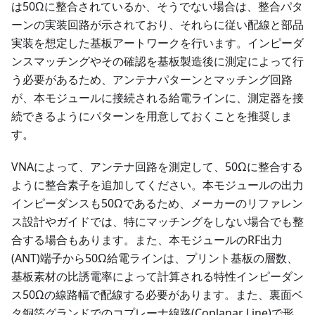
は50Ωに整合されているか、そうでない場合は、整合パタ
ーンの実装回路が示されており、それらに従い配線と部品
実装を想定した基板アートワークを行います。インピーダ
ンスマッチングやその確認を基板製造後に測定によって行
う必要があるため、アンテナパターンとマッチング回路
が、本モジュールに接続される給電ラインに、測定器を接
続できるようにパターンを用意しておくことを推奨しま
す。
VNAによって、アンテナ回路を測定して、50Ωに整合する
ように整合素子を追加してください。本モジュールの出力
インピーダンスも50Ωであるため、メーカーのリファレン
ス設計やガイドでは、特にマッチングをしない場合でも整
合する場合もあります。また、本モジュールのRF出力
(ANT)端子から50Ω給電ラインは、プリント基板の層数、
基板素材の比誘電率によって計算される特性インピーダン
ス50Ωの線路幅で配線する必要があります。また、裏面ベ
タ銅箔グランドでのコプレーナ線路(Coplanar Line)で形