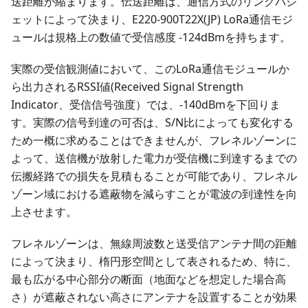
送距離が縮まります。伝送距離は、通信方式のリンクバジ
ェットによって決まり、E220-900T22X(JP) LoRa通信モジ
ュールは規格上の数値で受信感度 -124dBmを持ちます。
実際の受信観測値において、このLoRa通信モジュールか
ら出力されるRSSI値(Received Signal Strength
Indicator、受信信号強度）では、-140dBmを下回りま
す。実際の信号到達の可否は、S/N比によっても変化する
ため一概に求めることはできませんが、フレネルゾーンに
よって、送信機が放射した電力が受信機に到達するまでの
伝搬経路での損失を見積もることが可能であり、フレネル
ゾーン域における遮蔽物を減らすことが電波の到達性を向
上させます。
フレネルゾーンは、無線周波数と送受信アンテナ間の距離
によって決まり、楕円形空間として表されるため、特に、
最も広がる中心部分の断面（地面などを想定した場合高
さ）が遮蔽されない高さにアンテナを設置することが効果