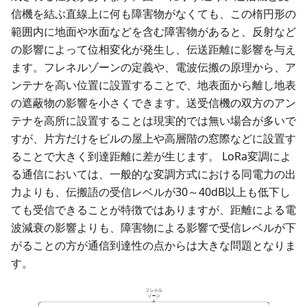
信機を結ぶ直線上に何も障害物がなくても、この楕円形の
範囲内に地面や水面などを含む障害物があると、反射など
の影響によって位相変化が発生し、伝送距離に影響を与え
ます。フレネルゾーンの定義や、電波伝搬の原理から、ア
ンテナを高い位置に設置することで、地表面から離し地表
の遮蔽物の影響を小さくできます。送受信機の双方のアン
テナを高所に設置することは現実的では無い場合が多いで
すが、片方だけをビルの屋上や高層階の窓際などに設置す
ることで大きく到達距離に差が生じます。 LoRa変調によ
る通信においては、一般的な変調方式における同電力の出
力よりも、伝搬語の受信レベルが30～40dB以上も低下し
ても受信できることが特徴ではありますが、距離による電
波減衰の影響よりも、障害物による影響で受信レベルが下
がることの方が通信到達性の点からは大きな問題となりま
す。